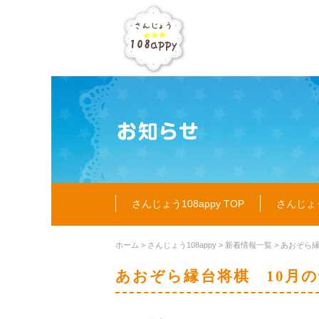
さんじょう108appy TOP
さんじょう
ホーム
>
さんじょう108appy
>
新着情報一覧
> あおぞら
あおぞら縁台将棋 10月