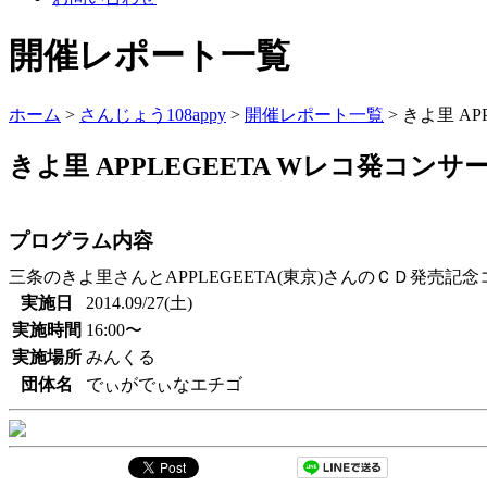
開催レポート一覧
ホーム
>
さんじょう108appy
>
開催レポート一覧
> きよ里 A
きよ里 APPLEGEETA Wレコ発コンサ
プログラム内容
三条のきよ里さんとAPPLEGEETA(東京)さんのＣＤ発売記
実施日
2014.09/27(土)
実施時間
16:00〜
実施場所
みんくる
団体名
でぃがでぃなエチゴ