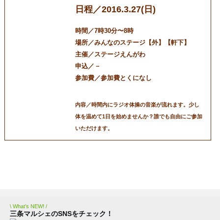
日程／2016.3.27(日)
時間／7時30分〜8時
場所／みんなのステージ【外】【軒下】
主催／ステージえんがわ
申込／－
参加費／参加費とくになし
内容／時間内にラジオ体操の音楽が流れます。少し
体を温めて1日を始めませんか？誰でも自由にご参加
いただけます。
三条マルシェ
お問い合わせ
\ What’s NEW! /
三条マルシェのSNSをチェック！