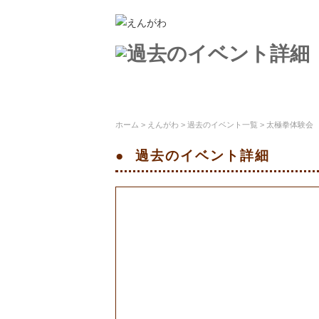
ステージえんがわとは
施設案内
ホーム
>
えんがわ
>
過去のイベント一覧
> 太極拳体験会
過去のイベント
詳細