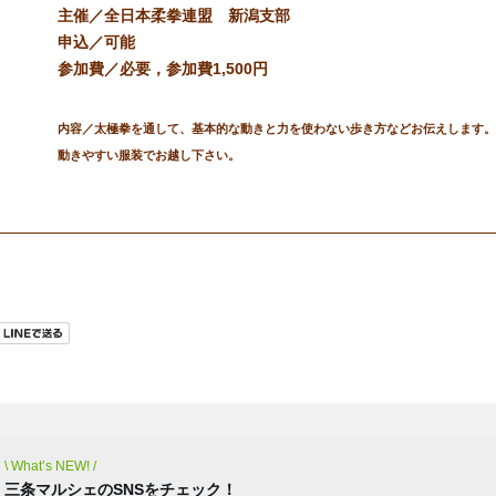
主催／全日本柔拳連盟 新潟支部
申込／可能
参加費／必要，参加費1,500円
内容／太極拳を通して、基本的な動きと力を使わない歩き方などお伝えします。
動きやすい服装でお越し下さい。
合わせ
\ What’s NEW! /
三条マルシェのSNSをチェック！