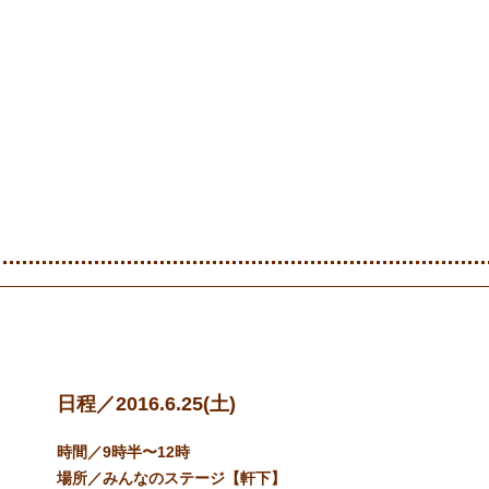
おすすめイベント
活動紹介
過去のイベント
ア
太極拳体験会
日程／2016.6.25(土)
時間／9時半〜12時
場所／みんなのステージ【軒下】