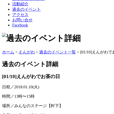
活動紹介
過去のイベント
アクセス
お問い合せ
Facebook
ホーム
>
えんがわ
>
過去のイベント一覧
> [01/10]えんがわ
過去のイベント
詳細
[01/10]えんがわでお茶の日
日程／2018.01.10(火)
時間／13時〜15時
場所／みんなのステージ【軒下】