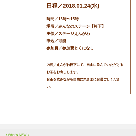
日程／2018.01.24(水)
時間／13時〜15時
場所／みんなのステージ【軒下】
主催／ステージえんがわ
申込／可能
参加費／参加費とくになし
内容／えんがわ軒下にて、自由に飲んでいただける
お茶をお出しします。
お茶を飲みながら自由に気ままにお過ごしくださ
い。
三条マルシェ
お問い合わせ
\ What’s NEW! /