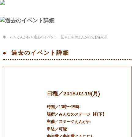
ホーム
>
えんがわ
>
過去のイベント一覧
> [02/19]えんがわでお茶の日
過去のイベント
詳細
[02/19]えんがわでお茶の日
日程／2018.02.19(月)
時間／13時〜15時
場所／みんなのステージ【軒下】
主催／ステージえんがわ
申込／可能
参加費／参加費とくになし