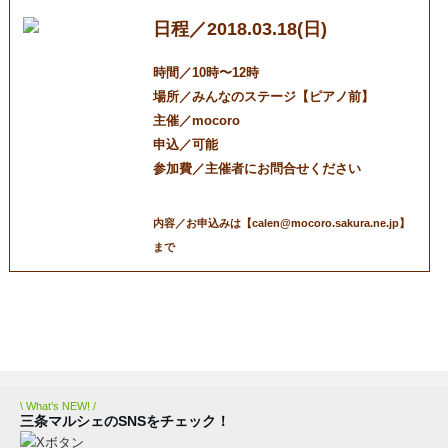
日程／2018.03.18(日)
時間／10時〜12時
場所／みんなのステージ【ピアノ前】
主催／mocoro
申込／可能
参加費／主催者にお問合せください
内容／お申込みは【calen@mocoro.sakura.ne.jp】
まで
三条マルシェ
お問い合わせ
\ What’s NEW! /
三条マルシェのSNSをチェック！