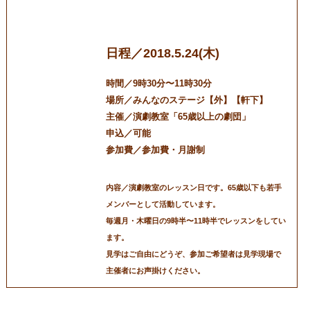
スン日
日程／2018.5.24(木)
時間／9時30分〜11時30分
場所／みんなのステージ【外】【軒下】
主催／演劇教室「65歳以上の劇団」
申込／可能
参加費／参加費・月謝制
内容／演劇教室のレッスン日です。65歳以下も若手
メンバーとして活動しています。
毎週月・木曜日の9時半〜11時半でレッスンをしてい
ます。
見学はご自由にどうぞ、参加ご希望者は見学現場で
主催者にお声掛けください。