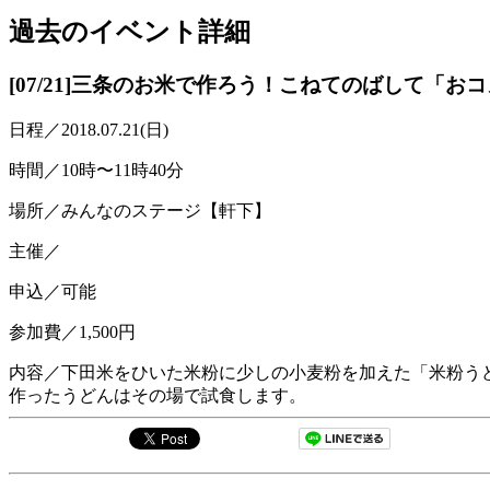
過去のイベント
詳細
[07/21]三条のお米で作ろう！こねてのばして「お
日程／2018.07.21(日)
時間／10時〜11時40分
場所／みんなのステージ【軒下】
主催／
申込／可能
参加費／1,500円
内容／下田米をひいた米粉に少しの小麦粉を加えた「米粉う
作ったうどんはその場で試食します。