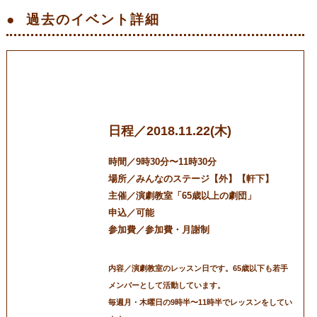
過去のイベント
詳細
[11/22]演劇教室「65歳以上の劇団」レッス
ン日
日程／2018.11.22(木)
時間／9時30分〜11時30分
場所／みんなのステージ【外】【軒下】
主催／演劇教室「65歳以上の劇団」
申込／可能
参加費／参加費・月謝制
内容／演劇教室のレッスン日です。65歳以下も若手
メンバーとして活動しています。
毎週月・木曜日の9時半〜11時半でレッスンをしてい