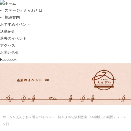
ホーム
ステージえんがわとは
施設案内
おすすめイベント
活動紹介
過去のイベント
アクセス
お問い合せ
Facebook
ホーム
>
えんがわ
>
過去のイベント一覧
> [11/22]演劇教室「65歳以上の劇団」レッス
ン日