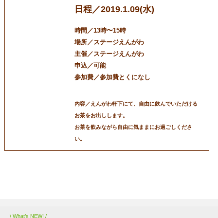
日程／2019.1.09(水)
時間／13時〜15時
場所／ステージえんがわ
主催／ステージえんがわ
申込／可能
参加費／参加費とくになし
内容／えんがわ軒下にて、自由に飲んでいただける
お茶をお出しします。
お茶を飲みながら自由に気ままにお過ごしくださ
い。
三条マルシェ
お問い合わせ
\ What’s NEW! /