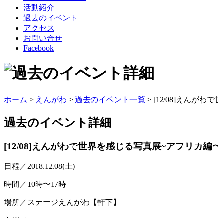
活動紹介
過去のイベント
アクセス
お問い合せ
Facebook
ホーム
>
えんがわ
>
過去のイベント一覧
> [12/08]えん
過去のイベント
詳細
[12/08]えんがわで世界を感じる写真展~アフリカ編
日程／2018.12.08(土)
時間／10時〜17時
場所／ステージえんがわ【軒下】