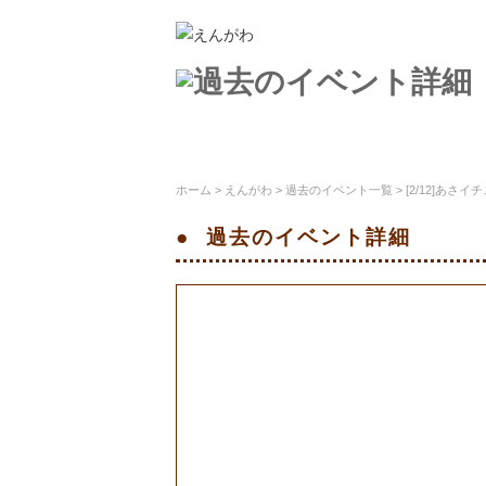
ステージえんがわとは
施設案内
ホーム
>
えんがわ
>
過去のイベント一覧
> [2/12]あさイ
過去のイベント
詳細