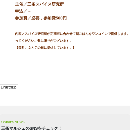
主催／三条スパイス研究所
申込／－
参加費／必要，参加費500円
内容／スパイス研究所が定期市に合わせて朝ごはんをワンコインで提供します。
ってください。数に限りがございます。
【毎月、２と７の日に提供しています。】
合わせ
\ What’s NEW! /
三条マルシェのSNSをチェック！