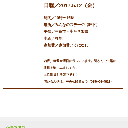
日程／2017.5.12（金）
時間／10時〜15時
場所／みんなのステージ【軒下】
主催／三条市・生涯学習課
申込／可能
参加費／参加費とくになし
内容／毎週金曜日に行っています。皆さんで一緒に
将棋を楽しみましょう！
女性部員も活躍中です！
問い合わせは、中央公民館まで（0256-32-4811）
三条マルシェ
お問い合わせ
\ What’s NEW! /