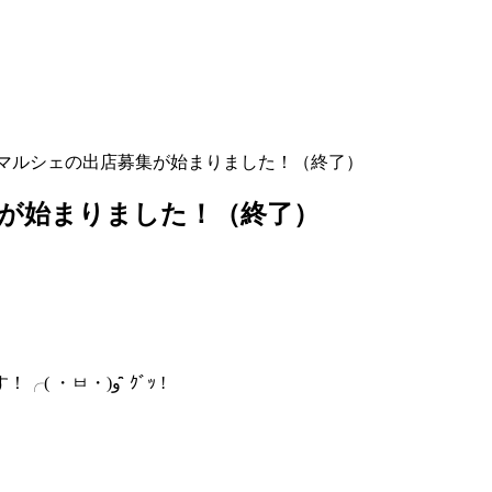
条マルシェの出店募集が始まりました！（終了）
集が始まりました！（終了）
『三条別院』さんと『本成寺』さんを繋ぐ２カ所同時開催です！╭( ・ㅂ・)و ̑̑ ｸﾞｯ !