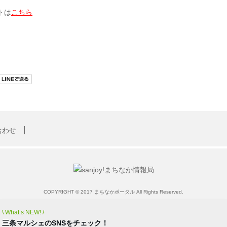
トは
こちら
合わせ
COPYRIGHT © 2017 まちなかポータル All Rights Reserved.
\ What’s NEW! /
三条マルシェのSNSをチェック！