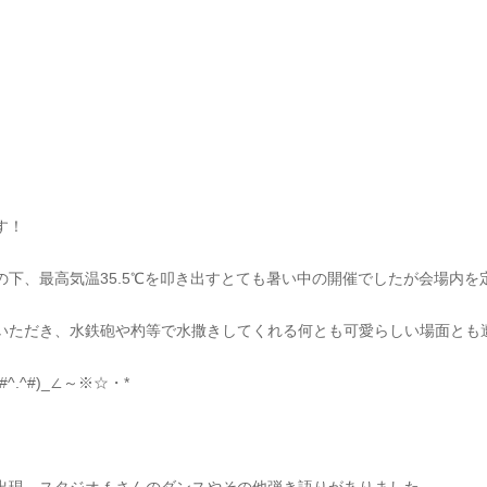
す！
下、最高気温35.5℃を叩き出すとても暑い中の開催でしたが会場内
ただき、水鉄砲や杓等で水撒きしてくれる何とも可愛らしい場面とも遭遇(
^#)_∠～※☆・*