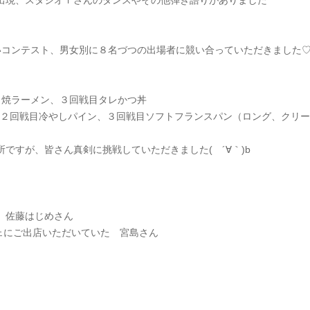
出現、スタジオｆさんのダンスやその他弾き語りがありました
食いコンテスト、男女別に８名づつの出場者に競い合っていただきました
目焼ラーメン、３回戦目タレかつ丼
ツ、２回戦目冷やしパイン、３回戦目ソフトフランスパン（ロング、クリ
ですが、皆さん真剣に挑戦していただきました( ´∀｀)b
 佐藤はじめさん
シェにご出店いただいていた 宮島さん