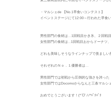
東三条商店街内に今回もイベントステージが
・マルシェde 【No.1早食いコンテスト】
イベントステージにて12:00～行われた早
男性部門の食材は…1回戦目かき氷、２回戦
女性部門の食材は...1回戦目おからドーナ
どれも美味しそうなラインナップで羨ましい所
それぞれのＮｏ．１優勝者は…
男性部門では初戦から圧倒的な強さを誇った
女性部門ではDocomoからなんと三条マル
おめでとうございます！(*ˊᗜˋﾉﾉ*ﾊﾟﾁﾊﾟﾁ