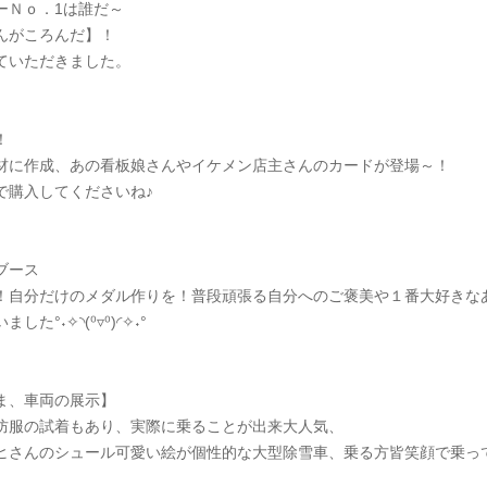
ーＮｏ．1は誰だ～
んがころんだ】！
ていただきました。
！
材に作成、あの看板娘さんやイケメン店主さんのカードが登場～！
で購入してくださいね♪
ブース
！自分だけのメダル作りを！普段頑張る自分へのご褒美や１番大好きな
˖✧◝(⁰▿⁰)◜✧˖°
ま、車両の展示】
防服の試着もあり、実際に乗ることが出来大人気、
ヒさんのシュール可愛い絵が個性的な大型除雪車、乗る方皆笑顔で乗っ