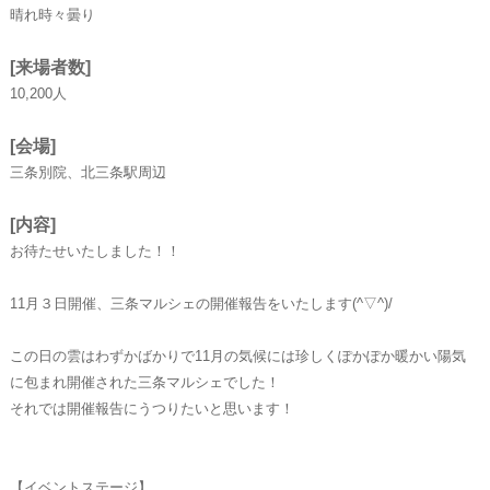
晴れ時々曇り
[来場者数]
10,200人
[会場]
三条別院、北三条駅周辺
[内容]
お待たせいたしました！！
11月３日開催、三条マルシェの開催報告をいたします(^▽^)/
この日の雲はわずかばかりで11月の気候には珍しくぽかぽか暖かい陽気
に包まれ開催された三条マルシェでした！
それでは開催報告にうつりたいと思います！
【イベントステージ】