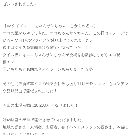
ゼントされました♪
【○×クイズ～エコちゃんサンちゃんにしかられる～】
エコの星からやってきた、エコちゃんサンちゃん、この日はステージで
いろんな内容の○×クイズで盛り上げてくれました♪
後半はクイズ番組顔負けな難問が待っていた！！
クイズ後にはエコちゃんサンちゃんが会場をお散歩しながらエコ視
察！？
子どもたちとも触れ合えるシーンもありました☆彡
その他【最新式車イスの試乗会】等もあり11月三条マルシェもコンテン
ツ盛り沢山で開催されました！
今回の来場者数は10,200人 となりました！
計45店舗の出店で開催させていただきました。
地域の皆さま、来場者、出店者、各イベントスタッフの皆さま、本当に
ありがとうございました！