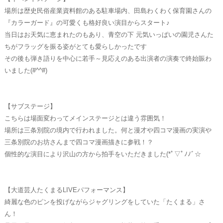
場所は歴史民俗産業資料館のある駐車場内、田島わくわく保育園さんの
『カラーガード』の可愛くも格好良い演目からスタート♪
当日はお天気に恵まれたのもあり、青空の下 元気いっぱいの園児さんた
ちがフラッグを振る姿がとても愛らしかったです
その後も弾き語りを中心に若手～見応えのある出演者の演奏で終始賑わ
いました(#^^#)
【サブステージ】
こちらは場面変わってメインステージとは違う雰囲気！
場所は三条別院の境内で行われました。何と漫才や四コマ漫画の実演や
三条別院のお坊さんまで四コマ漫画描きに参戦！？
個性的な演目により沢山の方から拍手をいただきました(*ﾟ▽ﾟﾉﾉﾞ☆
【大道芸人たくまるLIVEパフォーマンス】
綺麗な色のピンを投げながらジャグリングをしていた「たくまる」さ
ん！