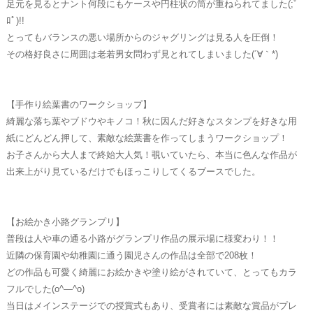
足元を見るとナント何段にもケースや円柱状の筒が重ねられてました(;ﾟ
ﾛﾟ)!!
とってもバランスの悪い場所からのジャグリングは見る人を圧倒！
その格好良さに周囲は老若男女問わず見とれてしまいました(´∀｀*)
【手作り絵葉書のワークショップ】
綺麗な落ち葉やブドウやキノコ！秋に因んだ好きなスタンプを好きな用
紙にどんどん押して、素敵な絵葉書を作ってしまうワークショップ！
お子さんから大人まで終始大人気！覗いていたら、本当に色んな作品が
出来上がり見ているだけでもほっこりしてくるブースでした。
【お絵かき小路グランプリ】
普段は人や車の通る小路がグランプリ作品の展示場に様変わり！！
近隣の保育園や幼稚園に通う園児さんの作品は全部で208枚！
どの作品も可愛く綺麗にお絵かきや塗り絵がされていて、とってもカラ
フルでした(o^―^o)
当日はメインステージでの授賞式もあり、受賞者には素敵な賞品がプレ