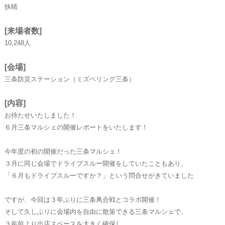
快晴
[来場者数]
10,248人
[会場]
三条防災ステーション（ミズベリング三条）
[内容]
お待たせいたしました！
６月三条マルシェの開催レポートをいたします！
今年度の初の開催だった三条マルシェ！
３月に同じ会場でドライブスルー開催をしていたこともあり、
「６月もドライブスルーですか？」という問合せがきていました
ですが、今回は３年ぶりに三条凧合戦とコラボ開催！
そして久しぶりに会場内を自由に散策できる三条マルシェで、
３年前より出店スペースを大きく確保し、