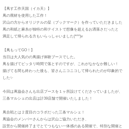
【凧す工作天国（イカ天）】
凧の廃材を使用した工作！
沢山の方からオリジナルの栞（ブックマーク）を作っていただきました
凧の和紙と麻糸が独特の和テイストで想像を超えるお洒落さだったと
満足して帰られる方もいらっしゃいました(*^^)v
【凧もってGO！】
当日は大人気のの凧揚げ体験ブースでした。
凧を揚げてピッタリ時間で落とすのですが、これがなかなか難しい！
揚げてる間も終わった後も、皆さんニコニコして帰られたのが印象的で
した✨
今回は凧協会さんも出店ブースを１ヶ所設けてくださっていましたが、
三条マルシェの出店は計39店舗で開催いたしました！
凧合戦とは２度目のコラボだった三条マルシェ！
凧協会のメンバーさんからは沢山ご協力いただき、
設営から開催終了までとてつもない一体感のある開催で、特別な開催と