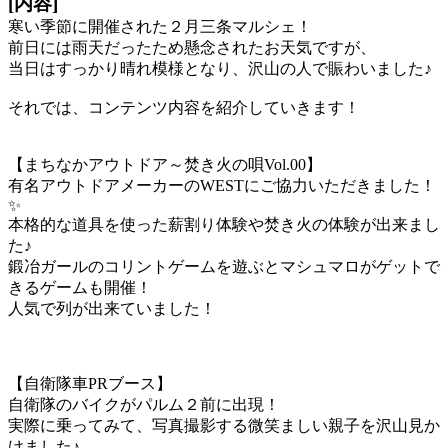
[内容]
寒い季節に開催された２月三条マルシェ！
前日には雨天だったため懸念されたお天気ですが、
当日はすっかり晴れ模様となり、沢山の人で賑わいました♪
それでは、コンテンツ内容を紹介していきます！
【まちなかアウトドア～焚き火の唄Vol.00】
有名アウトドアメーカーのWESTにご協力いただきました！
✨
本格的な道具を使った薪割り体験や焚き火の体験が出来まし
た♪
鍛冶ガールのコリントゲームを遊ぶとマシュマロがゲットで
きるゲームも開催！
人気で列が出来ていました！
【自衛隊車PRブース】
自衛隊のバイクがパルム２前に出現！
実際に乗ってみて、写真撮影する微笑ましい親子を沢山見か
けました♪