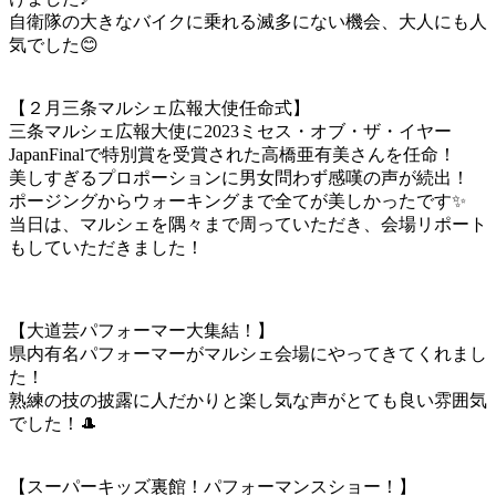
自衛隊の大きなバイクに乗れる滅多にない機会、大人にも人
気でした😊
【２月三条マルシェ広報大使任命式】
三条マルシェ広報大使に2023ミセス・オブ・ザ・イヤー
JapanFinalで特別賞を受賞された高橋亜有美さんを任命！
美しすぎるプロポーションに男女問わず感嘆の声が続出！
ポージングからウォーキングまで全てが美しかったです✨
当日は、マルシェを隅々まで周っていただき、会場リポート
もしていただきました！
【大道芸パフォーマー大集結！】
県内有名パフォーマーがマルシェ会場にやってきてくれまし
た！
熟練の技の披露に人だかりと楽し気な声がとても良い雰囲気
でした！🎩
【スーパーキッズ裏館！パフォーマンスショー！】