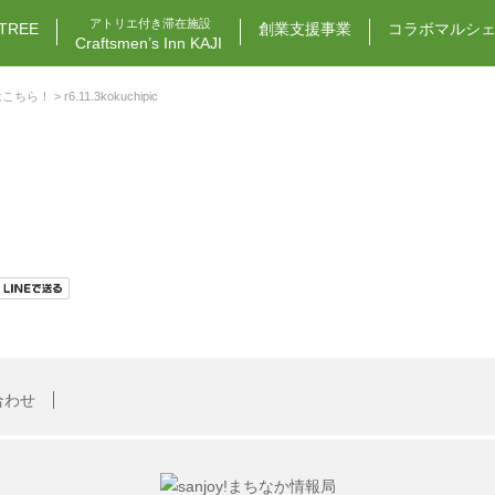
アトリエ付き滞在施設
TREE
創業支援事業
コラボマルシ
Craftsmen’s Inn KAJI
はこちら！
> r6.11.3kokuchipic
合わせ