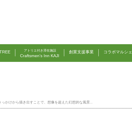
アトリエ付き滞在施設
TREE
創業支援事業
コラボマルシ
Craftsmen’s Inn KAJI
っかけから描き出すことで、想像を超えた幻想的な風景...