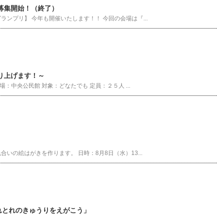
募集開始！（終了）
ンプリ】 今年も開催いたします！！ 今回の会場は『...
り上げます！～
：中央公民館 対象：どなたでも 定員：２５人 ...
の絵はがきを作ります。 日時：8月8日（水）13...
れとれのきゅうりをえがこう」