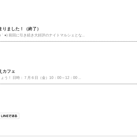
まりました！（終了）
｀●) 前回に引き続き大好評のナイトマルシェとな...
えカフェ
 日時：７月６日（金）10：00～12：00 ...