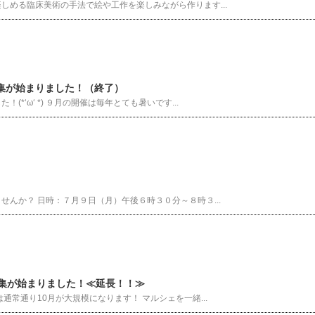
しめる臨床美術の手法で絵や工作を楽しみながら作ります...
集が始まりました！（終了）
‘ω‘ *) ９月の開催は毎年とても暑いです...
んか？ 日時：７月９日（月）午後６時３０分～８時３...
募集が始まりました！≪延長！！≫
常通り10月が大規模になります！ マルシェを一緒...