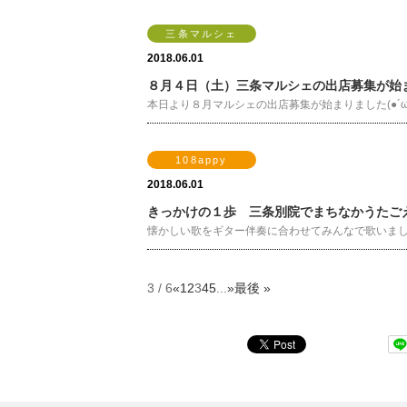
三条マルシェ
2018.06.01
８月４日（土）三条マルシェの出店募集が始
本日より８月マルシェの出店募集が始まりました(●´ω
108appy
2018.06.01
きっかけの１歩 三条別院でまちなかうたご
懐かしい歌をギター伴奏に合わせてみんなで歌いましょう！
3 / 6
«
1
2
3
4
5
...
»
最後 »