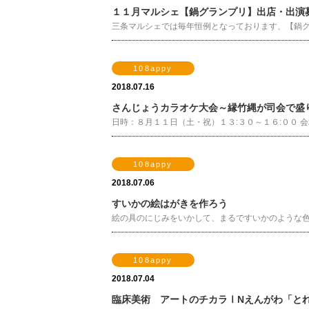
１１月マルシェ【鍋グランプリ】出店・出演
三条マルシェでは毎年恒例となっております、【鍋グラ
108appy
2018.07.16
さんじょうカラオケ大会～縁竹縄が司会で盛
日時：８月１１日（土・祝）１３:３０～１６:００ 会場
108appy
2018.07.06
すいかの絵はがきを作ろう
絵の具のにじみをいかして、まるですいかのような色合い
108appy
2018.07.04
臨床美術 アートのチカラⅠNえんがわ「と